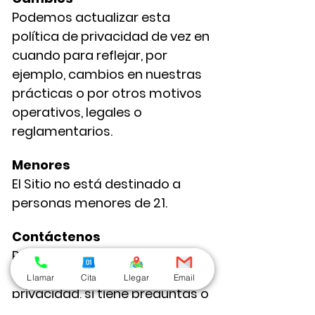
Podemos actualizar esta
política de privacidad de vez en
cuando para reflejar, por
ejemplo, cambios en nuestras
prácticas o por otros motivos
operativos, legales o
reglamentarios.
Menores
El Sitio no está destinado a
personas menores de 21.
Contáctenos
Para obtener más información
sobre nuestras prácticas de
Llamar
Cita
Llegar
Email
privacidad, si tiene preguntas o
si desea presentar una queja,